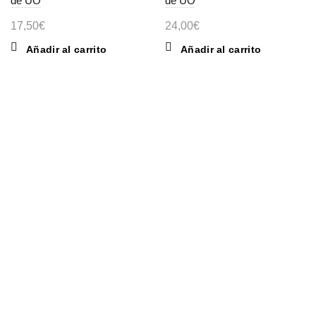
de UO
de UO
17,50
€
24,00
€
Añadir al carrito
Añadir al carrito
INFORMACIÓN
Aviso legal