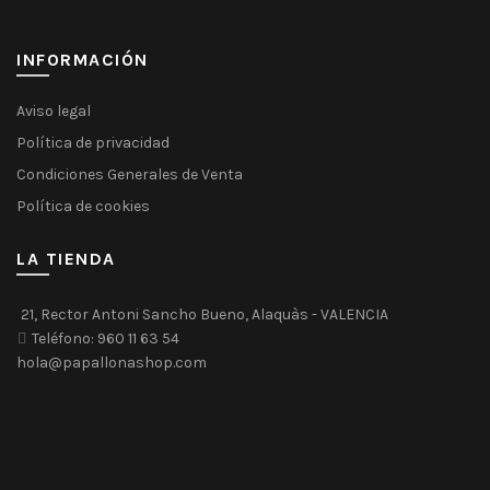
página
de
INFORMACIÓN
producto
Aviso legal
Política de privacidad
Condiciones Generales de Venta
Política de cookies
LA TIENDA
21, Rector Antoni Sancho Bueno, Alaquàs - VALENCIA
Teléfono: 960 11 63 54
hola@papallonashop.com