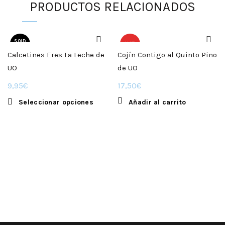
PRODUCTOS RELACIONADOS
SOLD
HOT
OUT
Calcetines Eres La Leche de
Cojín Contigo al Quinto Pino
UO
de UO
9,95
€
17,50
€
Este
Seleccionar opciones
Añadir al carrito
producto
tiene
múltiples
variantes.
Las
opciones
se
pueden
elegir
en
la