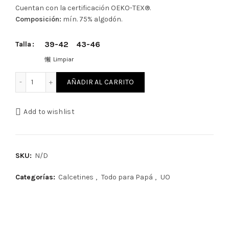
Cuentan con la certificación OEKO-TEX®.
Composición:
mín. 75% algodón.
39-42
43-46
Talla
Limpiar
Calcetines Papá Eres Un Súper Cocinillas de UO cantidad
AÑADIR AL CARRITO
Add to wishlist
SKU:
N/D
Categorías:
Calcetines
,
Todo para Papá
,
UO