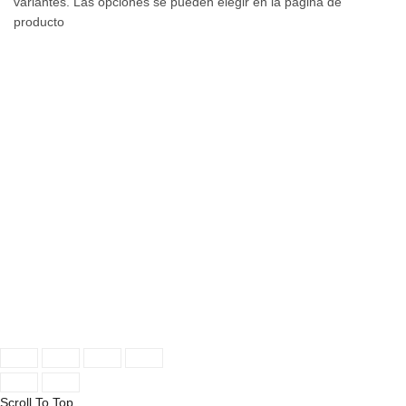
variantes. Las opciones se pueden elegir en la página de
producto
INFORMACIÓN
Aviso legal
Política de privacidad
Condiciones Generales de Venta
Política de cookies
LA TIENDA
21, Rector Antoni Sancho Bueno, Alaquàs - VALENCIA
Teléfono: 960 11 63 54
hola@papallonashop.com
© 2020 Papallona Shop. All rights reserved. Diseño Web por
Cactus Rocket
.
Scroll To Top