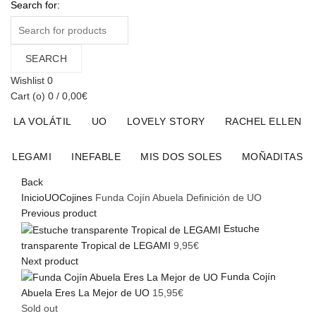
Search for:
SEARCH
Wishlist
0
Cart (
o
)
0
/
0,00
€
LA VOLÁTIL
UO
LOVELY STORY
RACHEL ELLEN
LEGAMI
INEFABLE
MIS DOS SOLES
MOÑADITAS
Back
Inicio
UO
Cojines
Funda Cojín Abuela Definición de UO
Previous product
Estuche
transparente Tropical de LEGAMI
9,95
€
Next product
Funda Cojín
Abuela Eres La Mejor de UO
15,95
€
Sold out