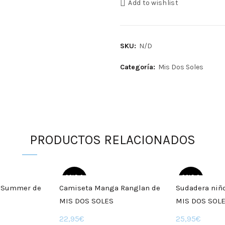
Add to wishlist
SKU:
N/D
Categoría:
Mis Dos Soles
PRODUCTOS RELACIONADOS
SOLD O
SOLD O
UT
UT
e Summer de
Camiseta Manga Ranglan de
Sudadera niño
MIS DOS SOLES
MIS DOS SOL
Rango
22,95
€
25,95
€