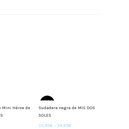
SOLD O
SOLD O
UT
UT
 Mini Héroe de
Sudadera negra de MIS DOS
ES
SOLES
Rango
25,95
€
-
34,95
€