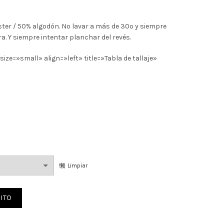
ster / 50% algodón. No lavar a más de 30º y siempre
ra. Y siempre intentar planchar del revés.
ze=»small» align=»left» title=»Tabla de tallaje»
Limpiar
oe de MIS DOS SOLES cantidad
ITO