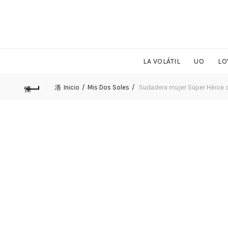
LA VOLÁTIL
UO
LO
Inicio
Mis Dos Soles
Sudadera mujer Súper Héroe 