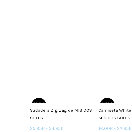
SOLD O
SOLD O
UT
UT
Sudadera Zig Zag de MIS DOS
Camiseta Whit
SOLES
MIS DOS SOLES
Rango
25,95
€
-
34,95
€
16,00
€
-
22,95
€