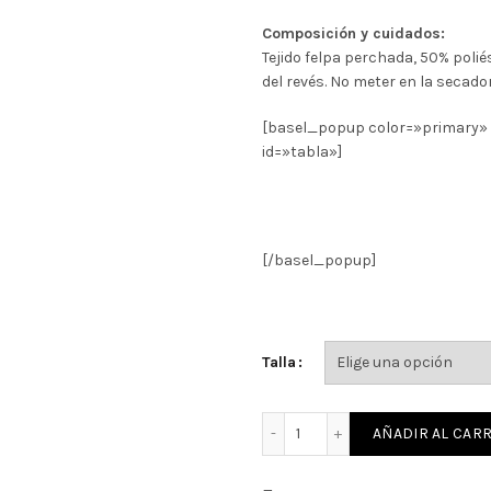
Composición y cuidados:
Tejido felpa perchada, 50% polié
del revés. No meter en la secado
[basel_popup color=»primary» si
id=»tabla»]
[/basel_popup]
Talla
Sudadera mujer Súper Hér
AÑADIR AL CARR