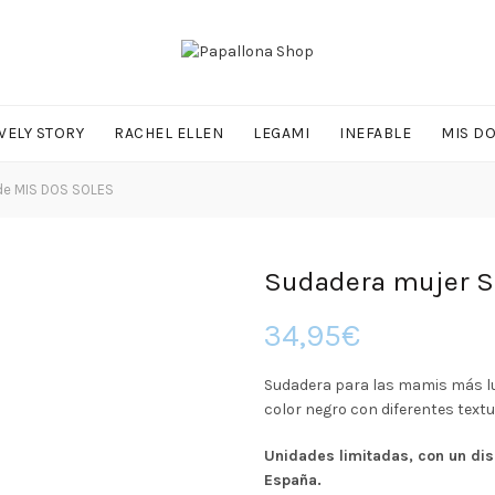
VELY STORY
RACHEL ELLEN
LEGAMI
INEFABLE
MIS D
de MIS DOS SOLES
Sudadera mujer S
34,95
€
Sudadera para las mamis más lu
color negro con diferentes textu
Unidades limitadas, con un dis
España.