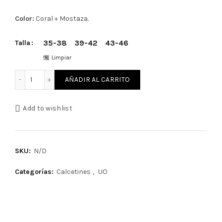
Color:
Coral + Mostaza.
35-38
39-42
43-46
Talla
Limpiar
Calcetines Contigo al Quinto Pino de UO cantidad
AÑADIR AL CARRITO
Add to wishlist
SKU:
N/D
Categorías:
Calcetines
,
UO