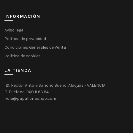
de
produ
INFORMACIÓN
Aviso legal
Política de privacidad
Condiciones Generales de Venta
Política de cookies
LA TIENDA
21, Rector Antoni Sancho Bueno, Alaquàs - VALENCIA
Teléfono: 960 11 63 54
hola@papallonashop.com