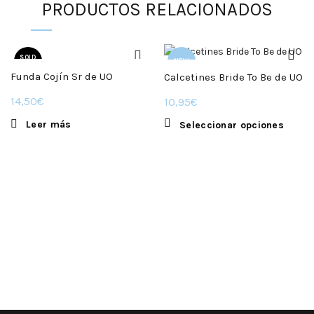
PRODUCTOS RELACIONADOS
SOLD
NEW
OUT
Funda Cojín Sr de UO
Calcetines Bride To Be de UO
14,50
€
10,95
€
Este
Leer más
Seleccionar opciones
produ
tiene
múltip
varian
Las
opcio
se
puede
elegir
en
la
págin