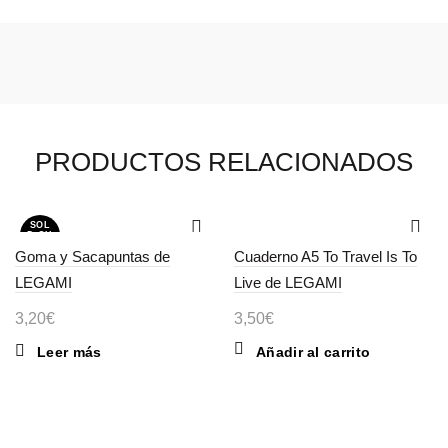
PRODUCTOS RELACIONADOS
SOL
D OU
T
Goma y Sacapuntas de
Cuaderno A5 To Travel Is To
LEGAMI
Live de LEGAMI
3,20
€
3,50
€
Leer más
Añadir al carrito