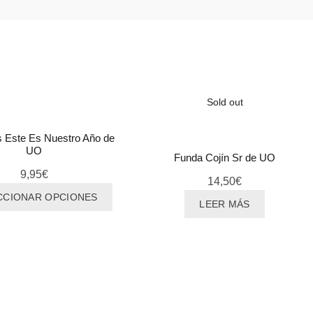
Sold out
s Este Es Nuestro Año de
UO
Funda Cojín Sr de UO
9,95
€
14,50
€
Este
CCIONAR OPCIONES
LEER MÁS
producto
tiene
múltiples
variantes.
Las
opciones
se