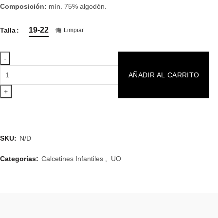
Composición:
mín. 75% algodón.
19-22
Talla
Limpiar
Mini
AÑADIR AL CARRITO
Calcetines
Tengo
Una
Súper
Abuela
de
SKU:
N/D
UO
cantidad
Categorías:
Calcetines Infantiles
,
UO