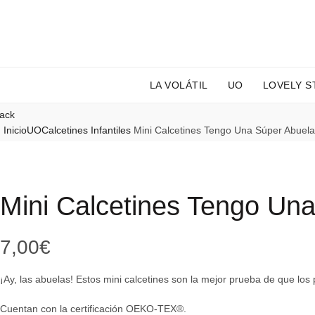
LA VOLÁTIL
UO
LOVELY S
ack
Inicio
UO
Calcetines Infantiles
Mini Calcetines Tengo Una Súper Abuel
Mini Calcetines Tengo Un
7,00
€
¡Ay, las abuelas! Estos mini calcetines son la mejor prueba de que los
Cuentan con la certificación OEKO-TEX®.