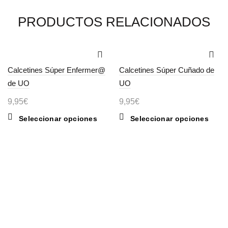
PRODUCTOS RELACIONADOS
Calcetines Súper Enfermer@
Calcetines Súper Cuñado de
de UO
UO
9,95
€
9,95
€
Este
Este
Seleccionar opciones
Seleccionar opciones
producto
produ
tiene
tiene
múltiples
múltip
variantes.
varian
Las
Las
opciones
opcio
se
se
pueden
pued
elegir
elegir